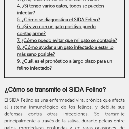
4. ¿Si tengo varios gatos, todos se pueden
infectar?
5. ¿Cómo se diagnostica el SIDA Felino?
6. ¿Si vivo con un gato positivo puedo
contagiarme?
7. ¿Cómo puedo evitar que mi gato se contagie?
8. ¿Cómo ayudar a un gato infectado a estar lo
más sano posible?
9. ¿Cuál es el pronóstico a largo plazo para un
felino infectado?
¿Cómo se transmite el SIDA Felino?
El SIDA Felino es una enfermedad viral crónica que afecta
al sistema inmunológico de los felinos, y debilita sus
defensas contra otras infecciones. Se transmite
principalmente a través de la saliva, durante peleas entre
gatos, mordeduras profundas y, en raras ocasiones, de