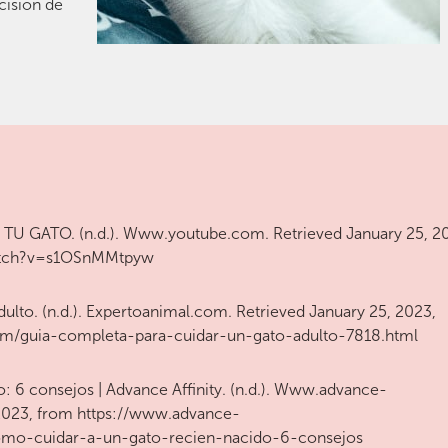
cisión de
U GATO. (n.d.). Www.youtube.com. Retrieved January 25, 2
atch?v=s1OSnMMtpyw
ulto. (n.d.). Expertoanimal.com. Retrieved January 25, 2023,
om/guia-completa-para-cuidar-un-gato-adulto-7818.html
: 6 consejos | Advance Affinity. (n.d.). Www.advance-
 2023, from https://www.advance-
como-cuidar-a-un-gato-recien-nacido-6-consejos