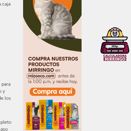
 caja
 para
o y
de los
mpleto
caso