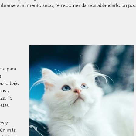
tumbrarse al alimento seco, te recomendamos ablandarlo un po
cta para
s
azlo bajo
nas y
za. Te
stas
os y
 aún más