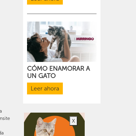
CÓMO ENAMORAR A
UN GATO
Leer ahora
a
nsite
X
da