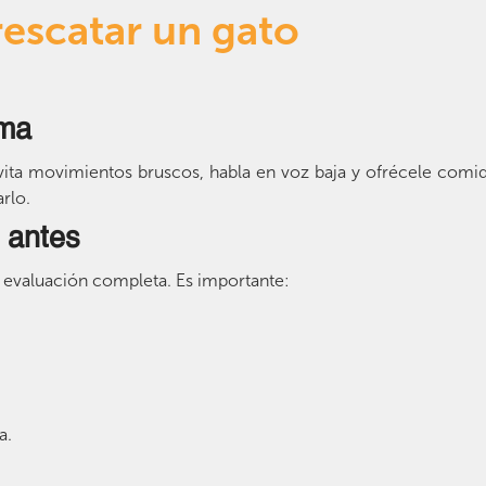
rescatar un gato
lma
vita movimientos bruscos, habla en voz baja y ofrécele comi
rlo.
o antes
na evaluación completa. Es importante:
a.