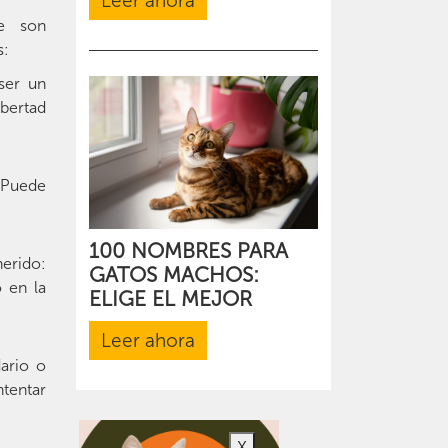
Leer ahora
e son
s:
ser un
ibertad
 Puede
100 NOMBRES PARA
erido:
GATOS MACHOS:
 en la
ELIGE EL MEJOR
Leer ahora
dario o
tentar
X