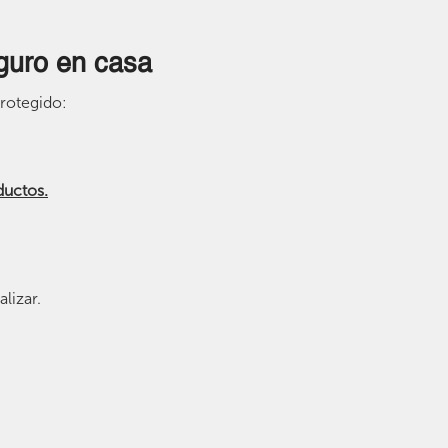
guro en casa
protegido:
ductos.
lizar.