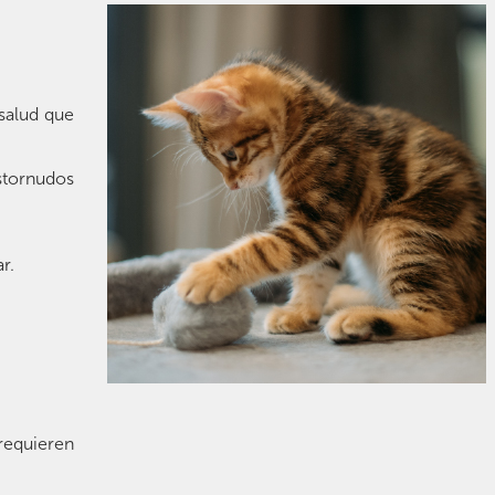
salud que
stornudos
r.
requieren